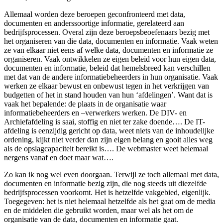
Allemaal worden deze beroepen geconfronteerd met data,
documenten en anderssoortige informatie, gerelateerd aan
bedrijfsprocessen. Overal zijn deze beroepsbeoefenaars bezig met
het organiseren van die data, documenten en informatie. Vaak weten
ze van elkaar niet eens af welke data, documenten en informatie ze
organiseren. Vaak ontwikkelen ze eigen beleid voor hun eigen data,
documenten en informatie, beleid dat hemelsbreed kan verschillen
met dat van de andere informatiebeheerders in hun organisatie. Vaak
werken ze elkaar bewust en onbewust tegen in het verkrijgen van
budgetten of het in stand houden van hun ‘afdelingen’. Want dat is
vaak het bepalende: de plaats in de organisatie waar
informatiebeheerders en –verwerkers werken. De DIV- en
Archiefafdeling is saai, stoffig en niet ter zake doende…. De IT-
afdeling is eenzijdig gericht op data, weet niets van de inhoudelijke
ordening, kijkt niet verder dan zijn eigen belang en gooit alles weg
als de opslagcapaciteit bereikt is…. De webmaster weet helemaal
nergens vanaf en doet maar wat….
Zo kan ik nog wel even doorgaan. Terwijl ze toch allemaal met data,
documenten en informatie bezig zijn, die nog steeds uit diezelfde
bedrijfsprocessen voorkomt. Het is hetzelfde vakgebied, eigenlijk.
Toegegeven: het is niet helemaal hetzelfde als het gaat om de media
en de middelen die gebruikt worden, maar wel als het om de
organisatie van de data, documenten en informatie gaat.