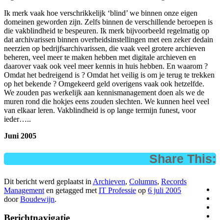
Ik merk vaak hoe verschrikkelijk ‘blind’ we binnen onze eigen
domeinen geworden zijn. Zelfs binnen de verschillende beroepen is
die vakblindheid te bespeuren. Ik merk bijvoorbeeld regelmatig op
dat archivarissen binnen overheidsinstellingen met een zeker dedain
neerzien op bedrijfsarchivarissen, die vaak veel grotere archieven
beheren, veel meer te maken hebben met digitale archieven en
daarover vaak ook veel meer kennis in huis hebben. En waarom ?
Omdat het bedreigend is ? Omdat het veilig is om je terug te trekken
op het bekende ? Omgekeerd geld overigens vaak ook hetzelfde.
We zouden pas werkelijk aan kennismanagement doen als we de
muren rond die hokjes eens zouden slechten. We kunnen heel veel
van elkaar leren. Vakblindheid is op lange termijn funest, voor
ieder…..
Juni 2005
Share This:
Dit bericht werd geplaatst in
Archieven
,
Columns
,
Records
Management
en getagged met
IT Professie
op
6 juli 2005
door
Boudewijn
.
Berichtnavigatie