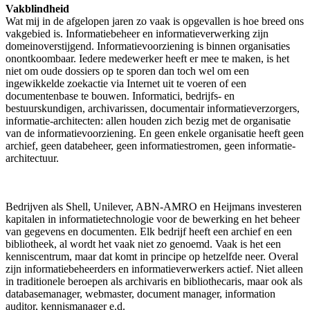
Vakblindheid
Wat mij in de afgelopen jaren zo vaak is opgevallen is hoe breed ons
vakgebied is. Informatiebeheer en informatieverwerking zijn
domeinoverstijgend. Informatievoorziening is binnen organisaties
onontkoombaar. Iedere medewerker heeft er mee te maken, is het
niet om oude dossiers op te sporen dan toch wel om een
ingewikkelde zoekactie via Internet uit te voeren of een
documentenbase te bouwen. Informatici, bedrijfs- en
bestuurskundigen, archivarissen, documentair informatieverzorgers,
informatie-architecten: allen houden zich bezig met de organisatie
van de informatievoorziening. En geen enkele organisatie heeft geen
archief, geen databeheer, geen informatiestromen, geen informatie-
architectuur.
Bedrijven als Shell, Unilever, ABN-AMRO en Heijmans investeren
kapitalen in informatietechnologie voor de bewerking en het beheer
van gegevens en documenten. Elk bedrijf heeft een archief en een
bibliotheek, al wordt het vaak niet zo genoemd. Vaak is het een
kenniscentrum, maar dat komt in principe op hetzelfde neer. Overal
zijn informatiebeheerders en informatieverwerkers actief. Niet alleen
in traditionele beroepen als archivaris en bibliothecaris, maar ook als
databasemanager, webmaster, document manager, information
auditor, kennismanager e.d.