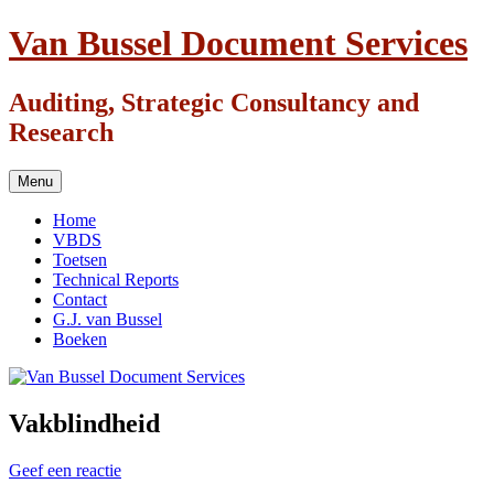
Ga
Van Bussel Document Services
naar
de
inhoud
Auditing, Strategic Consultancy and
Research
Menu
Home
VBDS
Toetsen
Technical Reports
Contact
G.J. van Bussel
Boeken
Vakblindheid
Geef een reactie