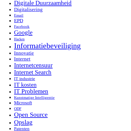
Digitale Duurzaamheid
Digitalisering
Email
EPD
Facebook
Google
Hacken
Informatiebeveiliging
Innovatie
Internet
Internetcensuur
Internet Search
IT industrie
IT kosten
IT Problemen
Kunstmatige Intelligentie
Microsoft
ODF
Open Source
Opslag
Patenten