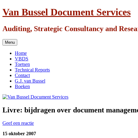
Ga
Van Bussel Document Services
naar
de
inhoud
Auditing, Strategic Consultancy and Rese
Menu
Home
VBDS
Toetsen
Technical Reports
Contact
G.J. van Bussel
Boeken
Livre: bijdragen over document managemen
Geef een reactie
15 oktober 2007