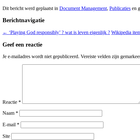
Dit bericht werd geplaatst in
Document Management
,
Publicaties
en g
Berichtnavigatie
←
‘Playing God responsibly’ ? wat is leven eigenlijk ?
Wikipedia ite
Geef een reactie
Je e-mailadres wordt niet gepubliceerd.
Vereiste velden zijn gemarke
Reactie
*
Naam
*
E-mail
*
Site