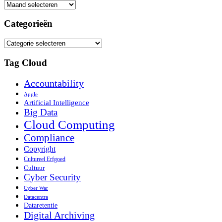
Website
Archief
Categorieën
Categorieën
Tag Cloud
Accountability
Apple
Artificial Intelligence
Big Data
Cloud Computing
Compliance
Copyright
Cultureel Erfgoed
Cultuur
Cyber Security
Cyber War
Datacentra
Dataretentie
Digital Archiving