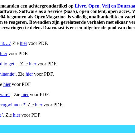
e maanden een achtergrondartikel op
Livre. Open, Vrij en Duurza
ftware, Software as a Service (SaaS), open content, open acces, W
004 begonnen als OpenMagazine, is volledig onafhankelijk en vaart h
om te reageren. Bovendien zijn gerelateerde verhalen met elkaar v
 ervaringen te delen. Daarnaast is er een uitgebreide pool van do
x it….’
Zie
hier
voor PDF.
hier
voor PDF.
rd to get…
Z ie
hier
voor PDF.
inantie’
. Zie
hier
voor PDF.
ie
hier
voor PDF.
tware”
. Zie
hier
voor PDF.
terugwinnen ?’
Zie
hier
voor PDF.
e’
. Zie
hier
voor PDF