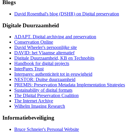
Blogs
David Rosenthal's blog (DSHR) on Digital preservation
Digitale Duurzaamheid
ADAPT. Digital archiving and preservation
Conservation Online
David Wheeler's persoonlijke site
DAVID: het Vlaamse alternatief
Digitale Duurzaamheid, KB en Technobits
Handbook for digital projects
InterPares Trust
Interpares: authenticiteit tot in eeuwigheid
NESTOR: Duitse duurzaamheid
PREMIS: Preservation Metadata Implementation Strategies
Sustainability of digital formats
The DIgital Preservation Coalition
The Internet Archive
Wilhelm Imaging Research
Informatiebeveiliging
Bruce Schneier's Personal Website