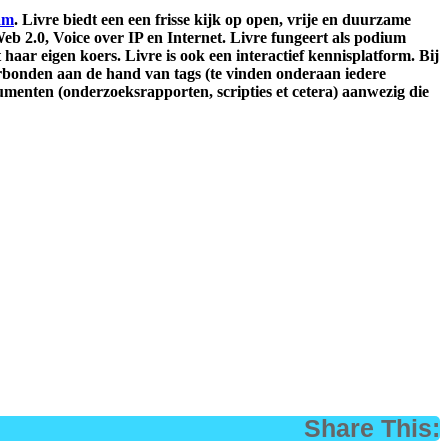
am
. Livre biedt een een frisse kijk op open, vrije en duurzame
eb 2.0, Voice over IP en Internet. Livre fungeert als podium
aar eigen koers. Livre is ook een interactief kennisplatform. Bij
erbonden aan de hand van tags (te vinden onderaan iedere
cumenten
(onderzoeksrapporten, scripties et cetera) aanwezig die
Share This: