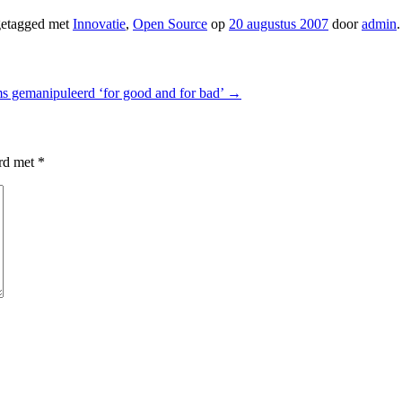
etagged met
Innovatie
,
Open Source
op
20 augustus 2007
door
admin
.
ms gemanipuleerd ‘for good and for bad’
→
erd met
*