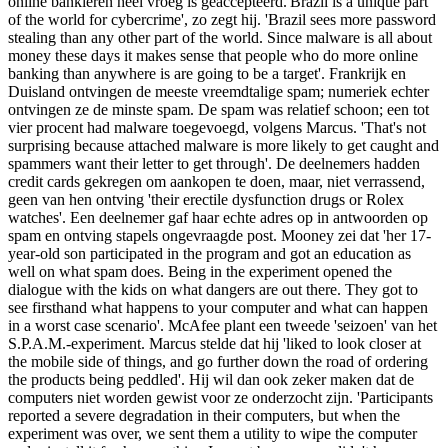
online bankieren heel vroeg is geaccepteerd.'Brazil is a unique part
of the world for cybercrime', zo zegt hij. 'Brazil sees more password
stealing than any other part of the world. Since malware is all about
money these days it makes sense that people who do more online
banking than anywhere is are going to be a target'. Frankrijk en
Duisland ontvingen de meeste vreemdtalige spam; numeriek echter
ontvingen ze de minste spam. De spam was relatief schoon; een tot
vier procent had malware toegevoegd, volgens Marcus. 'That's not
surprising because attached malware is more likely to get caught and
spammers want their letter to get through'. De deelnemers hadden
credit cards gekregen om aankopen te doen, maar, niet verrassend,
geen van hen ontving 'their erectile dysfunction drugs or Rolex
watches'. Een deelnemer gaf haar echte adres op in antwoorden op
spam en ontving stapels ongevraagde post. Mooney zei dat 'her 17-
year-old son participated in the program and got an education as
well on what spam does. Being in the experiment opened the
dialogue with the kids on what dangers are out there. They got to
see firsthand what happens to your computer and what can happen
in a worst case scenario'. McAfee plant een tweede 'seizoen' van het
S.P.A.M.-experiment. Marcus stelde dat hij 'liked to look closer at
the mobile side of things, and go further down the road of ordering
the products being peddled'. Hij wil dan ook zeker maken dat de
computers niet worden gewist voor ze onderzocht zijn. 'Participants
reported a severe degradation in their computers, but when the
experiment was over, we sent them a utility to wipe the computer