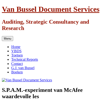
Ga
Van Bussel Document Services
naar
de
inhoud
Auditing, Strategic Consultancy and
Research
Menu
Home
VBDS
Toetsen
Technical Reports
Contact
G.J. van Bussel
Boeken
S.P.A.M.-experiment van McAfee
waardevolle les