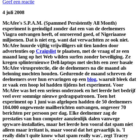
Geef een reactie
4 juli 2008
McAfee's S.P.A.M. (Spammed Persistently All Month)
experiment is geeindigd zonder dat een van de deelnemers
Viagra ontvangen heeft, of onroerend goed, of Nigeriaanse
miljoenen. Dat is niet erg, want dat verwachtten ze ook niet.
McAfee huurde vijftig vrijwilligers uit tien landen door
advertenties op
Craigslist
te plaatsen, met de vraag of ze een
maand lang op het Web wilden surfen zonder beveiliging. Ze
kregen splinternieuwe Dell-laptops met slechts een zeer basale
McAfee virusprotectie, die de deelnemers na die maand als
beloning mochten houden. Gedurende de maand schreven de
deelnemers over hun ervaringen op een
blog,
waaruit bleek dat
ze vaak een hoop lol hadden tijdens het experiment. Voor
McAfee was het een serieus onderzoek en het leerde het bedrijf
veel over sommige nieuwe gedragspatronen. Toen het
experiment op 1 juni was afgelopen hadden de 50 deelnemers
104.000 ongewenste mailberichten ontvangen, ongeveer 70
berichten per persoon per dag. Elke deelnemer zag de
prestaties van hun computer aanzienlijk dalen vanwege
spyware-installaties, maar het leerde hen vooral dat spam niet
alleen maar irritant is, maar vooral dat het gevaarlijk is. 'I
really didn't quite know what spam really was', zegt Tracey