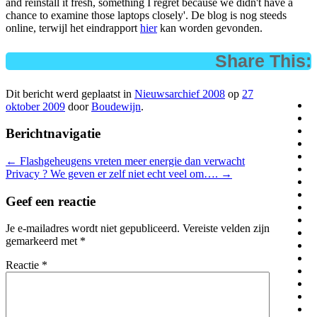
and reinstall it fresh, something I regret because we didn't have a
chance to examine those laptops closely'. De blog is nog steeds
online, terwijl het eindrapport
hier
kan worden gevonden.
Share This:
Dit bericht werd geplaatst in
Nieuwsarchief 2008
op
27
oktober 2009
door
Boudewijn
.
Berichtnavigatie
←
Flashgeheugens vreten meer energie dan verwacht
Privacy ? We geven er zelf niet echt veel om….
→
Geef een reactie
Je e-mailadres wordt niet gepubliceerd.
Vereiste velden zijn
gemarkeerd met
*
Reactie
*