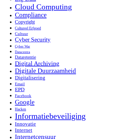
Cloud Computing
Compliance
Copyright
Cultureel Erfgoed
Cultuur
Cyber Security
Cyber War
Datacentra
Dataretentie
Digital Archiving
Digitale Duurzaamheid
Digitalisering
Email
EPD
Facebook
Google
Hacken
Informatiebeveiliging
Innovatie
Internet
Internetcensuur