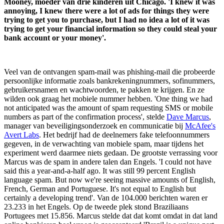
Mooney, moeder van drie kinderen uit Chicago. 'I knew it was
annoying, I knew there were a lot of ads for things they were
trying to get you to purchase, but I had no idea a lot of it was
trying to get your financial information so they could steal your
bank account or your money'.
Veel van de ontvangen spam-mail was phishing-mail die probeerde
persoonlijke informatie zoals bankrekeningnummers, sofinummers,
gebruikersnamen en wachtwoorden, te pakken te krijgen. En ze
wilden ook graag het mobiele nummer hebben. 'One thing we had
not anticipated was the amount of spam requesting SMS or mobile
numbers as part of the confirmation process', stelde
Dave Marcus
,
manager van beveiligingsonderzoek en communicatie bij
McAfee's
Avert Labs
. Het bedrijf had de deelnemers fake telefoonnummers
gegeven, in de verwachting van mobiele spam, maar tijdens het
experiment werd daarmee niets gedaan. De grootste verrassing voor
Marcus was de spam in andere talen dan Engels. 'I could not have
said this a year-and-a-half ago. It was still 99 percent English
language spam. But now we're seeing massive amounts of English,
French, German and Portuguese. It's not equal to English but
certainly a developing trend'. Van de 104.000 berichten waren er
23.233 in het Engels. Op de tweede plek stond Braziliaans
Portugees met 15.856. Marcus stelde dat dat komt omdat in dat land