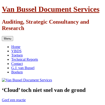
Ga
Van Bussel Document Services
naar
de
inhoud
Auditing, Strategic Consultancy and
Research
Menu
Home
VBDS
Toetsen
Technical Reports
Contact
G.J. van Bussel
Boeken
‘Cloud’ toch niet snel van de grond
Geef een reactie