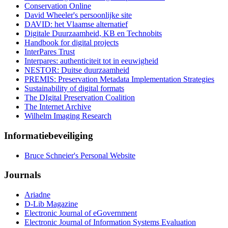
Conservation Online
David Wheeler's persoonlijke site
DAVID: het Vlaamse alternatief
Digitale Duurzaamheid, KB en Technobits
Handbook for digital projects
InterPares Trust
Interpares: authenticiteit tot in eeuwigheid
NESTOR: Duitse duurzaamheid
PREMIS: Preservation Metadata Implementation Strategies
Sustainability of digital formats
The DIgital Preservation Coalition
The Internet Archive
Wilhelm Imaging Research
Informatiebeveiliging
Bruce Schneier's Personal Website
Journals
Ariadne
D-Lib Magazine
Electronic Journal of eGovernment
Electronic Journal of Information Systems Evaluation