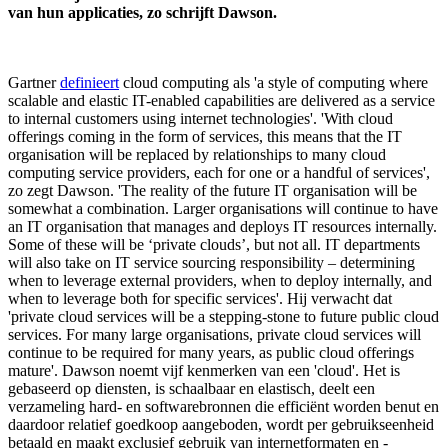
van hun applicaties, zo schrijft Dawson.
Gartner
definieert
cloud computing als 'a style of computing where
scalable and elastic IT-enabled capabilities are delivered as a service
to internal customers using internet technologies'. 'With cloud
offerings coming in the form of services, this means that the IT
organisation will be replaced by relationships to many cloud
computing service providers, each for one or a handful of services',
zo zegt Dawson. 'The reality of the future IT organisation will be
somewhat a combination. Larger organisations will continue to have
an IT organisation that manages and deploys IT resources internally.
Some of these will be ‘private clouds’, but not all. IT departments
will also take on IT service sourcing responsibility – determining
when to leverage external providers, when to deploy internally, and
when to leverage both for specific services'. Hij verwacht dat
'private cloud services will be a stepping-stone to future public cloud
services. For many large organisations, private cloud services will
continue to be required for many years, as public cloud offerings
mature'. Dawson noemt vijf kenmerken van een 'cloud'. Het is
gebaseerd op diensten, is schaalbaar en elastisch, deelt een
verzameling hard- en softwarebronnen die efficiënt worden benut en
daardoor relatief goedkoop aangeboden, wordt per gebruikseenheid
betaald en maakt exclusief gebruik van internetformaten en -