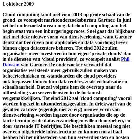
1 oktober 2009
Cloud computing komt niet vóór 2013 op grote schaal van de
grond, zo voorspelt marktonderzoeksbureau Gartner. In juni
zei het onderzoeksbureau nog dat cloud computing aan het
begin staat van een inburgeringsproces. Snel gaat dat blijkbaar
niet met deze nieuwe vorm van dienstverlening, want Gartner
denkt dat bedrijven hun applicaties en data voorlopig liever
binnen eigen datacenters beheren. Tot eind 2012 zullen
organisaties meer investeren in hun eigen ‘private clouds' dan
in de diensten van ‘cloud providers', zo voorspelt analist
Phil
Dawson
van Gartner. De onderzoeker verwacht dat
organisaties wel steeds meer gebruik zullen maken van
beheertechnieken en -standaarden die cloud providers
ook toepassen binnen hun datacenters, zoals virtualisatie en
schaalbaarheid. Dat zal volgens hem de overstap naar de
uitbesteding van serverdiensten in de toekomst
vergemakkelijken. Tot eind 2012 zal 'cloud computing' vooral
worden ingezet in uitzonderingsgevallen. In driekwart van de
gevallen zal deze (eigenlijk niet zo erg) nieuwe vorm van
dienstverlening worden ingezet door organisaties die op de
korte termijn grote dataverzamelingen willen doorzoeken, en
door startende IT-bedrijfjes. Die beschikken meestal nog niet
over een uitgebreide infrastructuur en kunnen nu al baat
hebben bij het uitbesteden van hun serverdiensten en hosten