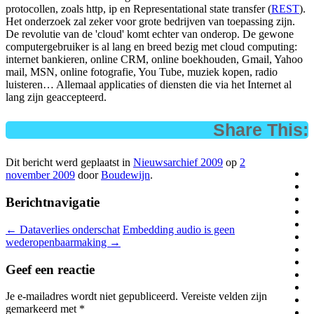
protocollen, zoals http, ip en Representational state transfer (
REST
).
Het onderzoek zal zeker voor grote bedrijven van toepassing zijn.
De revolutie van de 'cloud' komt echter van onderop. De gewone
computergebruiker is al lang en breed bezig met cloud computing:
internet bankieren, online CRM, online boekhouden, Gmail, Yahoo
mail, MSN, online fotografie, You Tube, muziek kopen, radio
luisteren… Allemaal applicaties of diensten die via het Internet al
lang zijn geaccepteerd.
Share This:
Dit bericht werd geplaatst in
Nieuwsarchief 2009
op
2
november 2009
door
Boudewijn
.
Berichtnavigatie
←
Dataverlies onderschat
Embedding audio is geen
wederopenbaarmaking
→
Geef een reactie
Je e-mailadres wordt niet gepubliceerd.
Vereiste velden zijn
gemarkeerd met
*