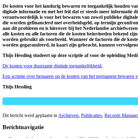
De kosten voor het landurig bewaren en toegankelijk houden van 
digitale informatie en met het feit dat er steeds meer informati
verantwoordelijk is voor het bewaren van zowel publieke digitale 
die worden gefinancierd met overheidsgeld, op termijn geconfro
aan dit probleem en is hierover bij het Nederlandse archiefwez
alle kosten en alle factoren die de kosten beinvloeden bekend 
worden gebruikt als voorbeeld. Wanneer de factoren die de koste
worden gegarandeerd, in kaart zijn gebracht, kunnen vervolgen
Thijs Hessling studeert op deze scriptie af voor de opleiding Med
De kosten voor duurzame digitale toegankelijkheid.
Een scriptie over besparen op de kosten van het permanent bewaren va
Thijs Hessling
Dit bericht werd geplaatst in
Archieven
,
Publicaties
,
Records Manage
Berichtnavigatie