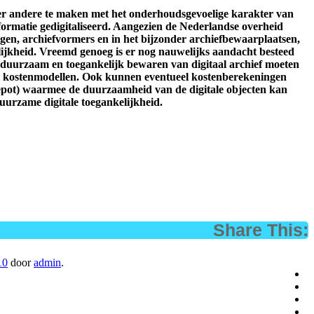
nder andere te maken met het onderhoudsgevoelige karakter van
nformatie gedigitaliseerd. Aangezien de Nederlandse overheid
ingen, archiefvormers en in het bijzonder archiefbewaarplaatsen,
ijkheid. Vreemd genoeg is er nog nauwelijks aandacht besteed
 duurzaam en toegankelijk bewaren van digitaal archief moeten
van kostenmodellen. Ook kunnen eventueel kostenberekeningen
depot) waarmee de duurzaamheid van de digitale objecten kan
urzame digitale toegankelijkheid.
Share This:
10
door
admin
.