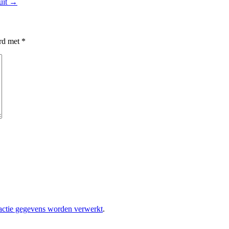
uit
→
erd met
*
eactie gegevens worden verwerkt
.