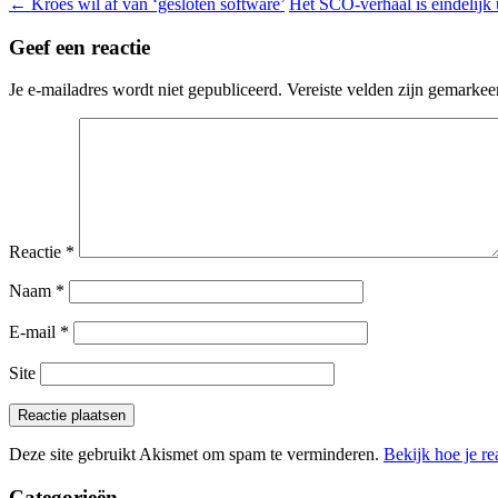
←
Kroes wil af van ‘gesloten software’
Het SCO-verhaal is eindelijk 
Geef een reactie
Je e-mailadres wordt niet gepubliceerd.
Vereiste velden zijn gemarke
Reactie
*
Naam
*
E-mail
*
Site
Deze site gebruikt Akismet om spam te verminderen.
Bekijk hoe je r
Categorieën