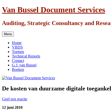
Ga
Van Bussel Document Services
naar
de
inhoud
Auditing, Strategic Consultancy and Rese
Menu
Home
VBDS
Toetsen
Technical Reports
Contact
G.J. van Bussel
Boeken
De kosten van duurzame digitale toegankel
Geef een reactie
12 juni 2010