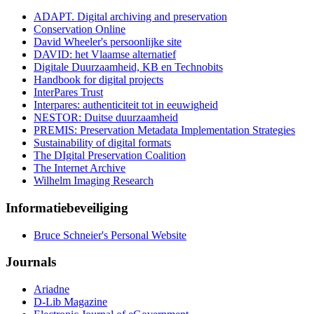
ADAPT. Digital archiving and preservation
Conservation Online
David Wheeler's persoonlijke site
DAVID: het Vlaamse alternatief
Digitale Duurzaamheid, KB en Technobits
Handbook for digital projects
InterPares Trust
Interpares: authenticiteit tot in eeuwigheid
NESTOR: Duitse duurzaamheid
PREMIS: Preservation Metadata Implementation Strategies
Sustainability of digital formats
The DIgital Preservation Coalition
The Internet Archive
Wilhelm Imaging Research
Informatiebeveiliging
Bruce Schneier's Personal Website
Journals
Ariadne
D-Lib Magazine