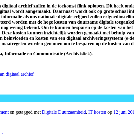
digitaal archief zullen in de toekomst flink oplopen. Dit heeft o
e digitaal wordt aangemaakt. Daarnaast wordt ook op grote schaal i
informatie als ons nationale digitale erfgoed zullen erfgoedinstell
nteerd worden met de hoge kosten van duurzame digitale toegankel
en nog weinig bekend. Om te kunnen besparen op de kosten van het
zijn. Deze kosten kunnen inzichtelijk worden gemaakt met behulp 
n beinvloeden en kosten van een digitaal archiveringssysteem (e-
s maatregelen worden genomen om te besparen op de kosten van du
ia, Informatie en Communicatie (Archivistiek).
n digitaal archief
ment
en getagged met
Digitale Duurzaamheid
,
IT kosten
op
12 juni 20