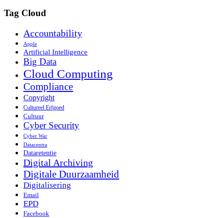
Tag Cloud
Accountability
Apple
Artificial Intelligence
Big Data
Cloud Computing
Compliance
Copyright
Cultureel Erfgoed
Cultuur
Cyber Security
Cyber War
Datacentra
Dataretentie
Digital Archiving
Digitale Duurzaamheid
Digitalisering
Email
EPD
Facebook