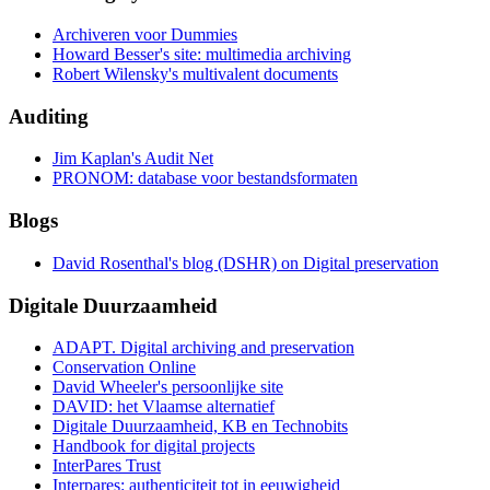
Archiveren voor Dummies
Howard Besser's site: multimedia archiving
Robert Wilensky's multivalent documents
Auditing
Jim Kaplan's Audit Net
PRONOM: database voor bestandsformaten
Blogs
David Rosenthal's blog (DSHR) on Digital preservation
Digitale Duurzaamheid
ADAPT. Digital archiving and preservation
Conservation Online
David Wheeler's persoonlijke site
DAVID: het Vlaamse alternatief
Digitale Duurzaamheid, KB en Technobits
Handbook for digital projects
InterPares Trust
Interpares: authenticiteit tot in eeuwigheid