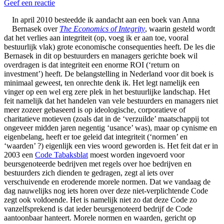
Geef een reactie
In april 2010 besteedde ik aandacht aan een boek van Anna
Bernasek over
The Economics of Integrity
, waarin gesteld wordt
dat het verlies aan integriteit (op, voeg ik er aan toe, vooral
bestuurlijk vlak) grote economische consequenties heeft. De les die
Bernasek in dit op bestuurders en managers gerichte boek wil
overdragen is dat integriteit een enorme ROI (‘return on
investment’) heeft. De belangstelling in Nederland voor dit boek is
minimaal geweest, ten onrechte denk ik. Het legt namelijk een
vinger op een wel erg zere plek in het bestuurlijke landschap. Het
feit namelijk dat het handelen van vele bestuurders en managers niet
meer zozeer gebaseerd is op ideologische, corporatieve of
charitatieve motieven (zoals dat in de ‘verzuilde’ maatschappij tot
ongeveer midden jaren negentig ‘usance’ was), maar op cynisme en
eigenbelang, heeft er toe geleid dat integriteit (‘normen’ en
‘waarden’ ?) eigenlijk een vies woord geworden is. Het feit dat er in
2003 een
Code Tabaksblat
moest worden ingevoerd voor
beursgenoteerde bedrijven met regels over hoe bedrijven en
bestuurders zich dienden te gedragen, zegt al iets over
verschuivende en eroderende morele normen. Dat we vandaag de
dag nauwelijks nog iets horen over deze niet-verplichtende Code
zegt ook voldoende. Het is namelijk niet zo dat deze Code zo
vanzelfsprekend is dat ieder beursgenoteerd bedrijf de Code
aantoonbaar hanteert. Morele normen en waarden, gericht op