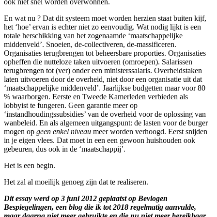
ook niet snel worden overwonnen.
En wat nu ? Dat dit systeem moet worden herzien staat buiten kijf,
het ‘hoe’ ervan is echter niet zo eenvoudig. Wat nodig lijkt is een
totale herschikking van het zogenaamde ‘maatschappelijke
middenveld’. Snoeien, de-collectiveren, de-massificeren.
Organisaties terugbrengen tot beheersbare proporties. Organisaties
opheffen die nutteloze taken uitvoeren (omroepen). Salarissen
terugbrengen tot (ver) onder een ministerssalaris. Overheidstaken
laten uitvoeren door de overheid, niet door een organisatie uit dat
‘maatschappelijke middenveld’. Jaarlijkse budgetten maar voor 80
% waarborgen. Eerste en Tweede Kamerleden verbieden als
lobbyist te fungeren. Geen garantie meer op
‘instandhoudingssubsidies’ van de overheid voor de oplossing van
wanbeleid. En als algemeen uitgangspunt: de lasten voor de burger
mogen op
geen enkel niveau
meer worden verhoogd. Eerst snijden
in je eigen vlees. Dat moet in een een gewoon huishouden ook
gebeuren, dus ook in de ‘maatschappij’.
Het is een begin.
Het zal al moeilijk genoeg zijn dat te realiseren.
Dit essay werd op 3 juni 2012 geplaatst op Bevlogen
Bespiegelingen, een blog die ik tot 2018 regelmatig aanvulde,
maar daarna niet meer gebruikte en die nu niet meer bereikbaar