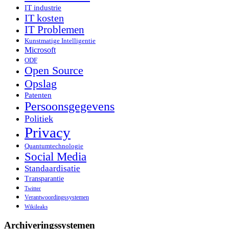
IT industrie
IT kosten
IT Problemen
Kunstmatige Intelligentie
Microsoft
ODF
Open Source
Opslag
Patenten
Persoonsgegevens
Politiek
Privacy
Quantumtechnologie
Social Media
Standaardisatie
Transparantie
Twitter
Verantwoordingssystemen
Wikileaks
Archiveringssystemen