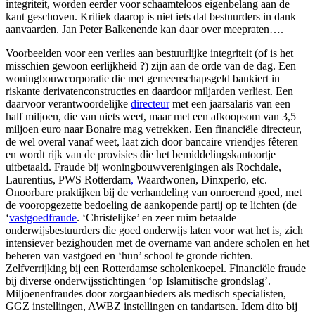
integriteit, worden eerder voor schaamteloos eigenbelang aan de
kant geschoven. Kritiek daarop is niet iets dat bestuurders in dank
aanvaarden. Jan Peter Balkenende kan daar over meepraten….
Voorbeelden voor een verlies aan bestuurlijke integriteit (of is het
misschien gewoon eerlijkheid ?) zijn aan de orde van de dag. Een
woningbouwcorporatie die met gemeenschapsgeld bankiert in
riskante derivatenconstructies en daardoor miljarden verliest. Een
daarvoor verantwoordelijke
directeur
met een jaarsalaris van een
half miljoen, die van niets weet, maar met een afkoopsom van 3,5
miljoen euro naar Bonaire mag vetrekken. Een financiële directeur,
de wel overal vanaf weet, laat zich door bancaire vriendjes fêteren
en wordt rijk van de provisies die het bemiddelingskantoortje
uitbetaald. Fraude bij woningbouwverenigingen als Rochdale,
Laurentius, PWS Rotterdam
,
Waardwonen, Dinxperlo, etc.
Onoorbare praktijken bij de verhandeling van onroerend goed, met
de vooropgezette bedoeling de aankopende partij op te lichten (de
‘
vastgoedfraude
. ‘Christelijke’ en zeer ruim betaalde
onderwijsbestuurders die goed onderwijs laten voor wat het is, zich
intensiever bezighouden met de overname van andere scholen en het
beheren van vastgoed en ‘hun’ school te gronde richten.
Zelfverrijking bij een Rotterdamse scholenkoepel. Financiële fraude
bij diverse onderwijsstichtingen ‘op Islamitische grondslag’.
Miljoenenfraudes door zorgaanbieders als medisch specialisten,
GGZ instellingen, AWBZ instellingen en tandartsen. Idem dito bij