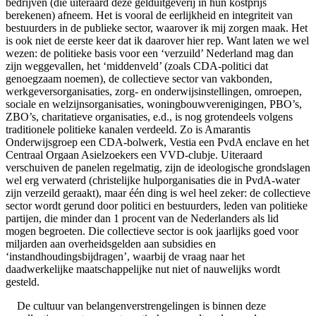
bedrijven (die uiteraard deze gelduitgeverij in hun kostprijs
berekenen) afneem. Het is vooral de eerlijkheid en integriteit van
bestuurders in de publieke sector, waarover ik mij zorgen maak. Het
is ook niet de eerste keer dat ik daarover hier rep. Want laten we wel
wezen: de politieke basis voor een ‘verzuild’ Nederland mag dan
zijn weggevallen, het ‘middenveld’ (zoals CDA-politici dat
genoegzaam noemen), de collectieve sector van vakbonden,
werkgeversorganisaties, zorg- en onderwijsinstellingen, omroepen,
sociale en welzijnsorganisaties, woningbouwverenigingen, PBO’s,
ZBO’s, charitatieve organisaties, e.d., is nog grotendeels volgens
traditionele politieke kanalen verdeeld. Zo is Amarantis
Onderwijsgroep een CDA-bolwerk, Vestia een PvdA enclave en het
Centraal Orgaan Asielzoekers een VVD-clubje. Uiteraard
verschuiven de panelen regelmatig, zijn de ideologische grondslagen
wel erg verwaterd (christelijke hulporganisaties die in PvdA-water
zijn verzeild geraakt), maar één ding is wel heel zeker: de collectieve
sector wordt gerund door politici en bestuurders, leden van politieke
partijen, die minder dan 1 procent van de Nederlanders als lid
mogen begroeten. Die collectieve sector is ook jaarlijks goed voor
miljarden aan overheidsgelden aan subsidies en
‘instandhoudingsbijdragen’, waarbij de vraag naar het
daadwerkelijke maatschappelijke nut niet of nauwelijks wordt
gesteld.
De cultuur van belangenverstrengelingen is binnen deze