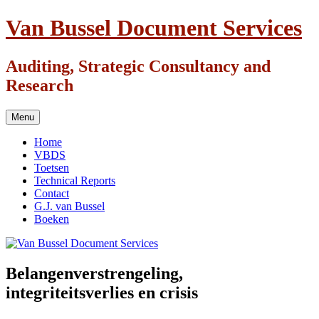
Ga
Van Bussel Document Services
naar
de
inhoud
Auditing, Strategic Consultancy and
Research
Menu
Home
VBDS
Toetsen
Technical Reports
Contact
G.J. van Bussel
Boeken
Belangenverstrengeling,
integriteitsverlies en crisis