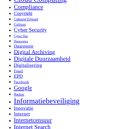
Compliance
Copyright
Cultureel Erfgoed
Cultuur
Cyber Security
Cyber War
Datacentra
Dataretentie
Digital Archiving
Digitale Duurzaamheid
Digitalisering
Email
EPD
Facebook
Google
Hacken
Informatiebeveiliging
Innovatie
Internet
Internetcensuur
Internet Search