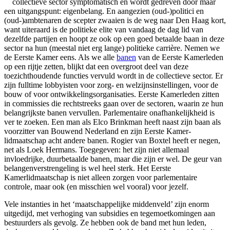
collectieve sector symptomatisch en wordt gedreven door maar
een uitgangspunt: eigenbelang. En aangezien (oud-)politici en
(oud-)ambtenaren de scepter zwaaien is de weg naar Den Haag kort,
want uiteraard is de politieke elite van vandaag de dag lid van
dezelfde partijen en hoopt ze ook op een goed betaalde baan in deze
sector na hun (meestal niet erg lange) politieke carrière. Nemen we
de Eerste Kamer eens. Als we alle
banen
van de Eerste Kamerleden
op een rijtje zetten, blijkt dat een overgroot deel van deze
toezichthoudende functies vervuld wordt in de collectieve sector. Er
zijn fulltime lobbyisten voor zorg- en welzijnsinstellingen, voor de
bouw of voor ontwikkelingsorganisaties. Eerste Kamerleden zitten
in commissies die rechtstreeks gaan over de sectoren, waarin ze hun
belangrijkste banen vervullen. Parlementaire onafhankelijkheid is
ver te zoeken. Een man als Elco Brinkman heeft naast zijn baan als
voorzitter van Bouwend Nederland en zijn Eerste Kamer-
lidmaatschap acht andere banen. Rogier van Boxtel heeft er negen,
net als Loek Hermans. Toegegeven: het zijn niet allemaal
invloedrijke, duurbetaalde banen, maar die zijn er wel. De geur van
belangenverstrengeling is wel heel sterk. Het Eerste
Kamerlidmaatschap is niet alleen zorgen voor parlementaire
controle, maar ook (en misschien wel vooral) voor jezelf.
Vele instanties in het ‘maatschappelijke middenveld’ zijn enorm
uitgedijd, met verhoging van subsidies en tegemoetkomingen aan
bestuurders als gevolg. Ze hebben ook de band met hun leden,