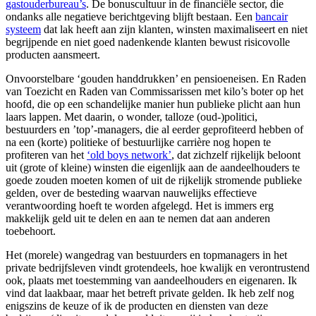
gastouderbureau’s
. De bonuscultuur in de financiële sector, die
ondanks alle negatieve berichtgeving blijft bestaan. Een
bancair
systeem
dat lak heeft aan zijn klanten, winsten maximaliseert en niet
begrijpende en niet goed nadenkende klanten bewust risicovolle
producten aansmeert.
Onvoorstelbare ‘gouden handdrukken’ en pensioeneisen. En Raden
van Toezicht en Raden van Commissarissen met kilo’s boter op het
hoofd, die op een schandelijke manier hun publieke plicht aan hun
laars lappen. Met daarin, o wonder, talloze (oud-)politici,
bestuurders en ’top’-managers, die al eerder geprofiteerd hebben of
na een (korte) politieke of bestuurlijke carrière nog hopen te
profiteren van het
‘old boys network’
, dat zichzelf rijkelijk beloont
uit (grote of kleine) winsten die eigenlijk aan de aandeelhouders te
goede zouden moeten komen of uit de rijkelijk stromende publieke
gelden, over de besteding waarvan nauwelijks effectieve
verantwoording hoeft te worden afgelegd. Het is immers erg
makkelijk geld uit te delen en aan te nemen dat aan anderen
toebehoort.
Het (morele) wangedrag van bestuurders en topmanagers in het
private bedrijfsleven vindt grotendeels, hoe kwalijk en verontrustend
ook, plaats met toestemming van aandeelhouders en eigenaren. Ik
vind dat laakbaar, maar het betreft private gelden. Ik heb zelf nog
enigszins de keuze of ik de producten en diensten van deze