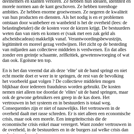
deelnemers en klanten verloren. Ze hebben hun idealen, identiteit en
morele normen aan de kant geschoven. Ze hebben torenhoge
ambities. Ze hebben enorme groeiwensen. Ze negeren de kwaliteit
van hun producten en diensten. Als het nodig is en er problemen
ontstaan door wanbeheer en wanbeleid is het de overheid (lees: de
belastingbetaler) die de kosten voor de kiezen krijgt. De bestuurders
weten dan van niets en komen er (vaak met een zak geld als
afscheidscadeau) makkelijk vanaf. Verantwoordingsbewustzijn,
legitimiteit en moreel gezag verdwijnen. Het zicht op de besteding
van miljarden aan collectieve middelen is verdwenen. En dat alles
zonder een greintje schaamte, zelfkritiek, gewetenswroeging of wat
dan ook. Egoïsme ten top.
En is het dan vreemd dat als deze ‘elite’ uit de band springt en niet
echt moeite doet er weer in te springen, de rest van de bevolking
het voorbeeld gaat volgen ? De collectieve middelen mogen
blijkbaar door iedereen frauduleus worden gebruikt. De kosten
nemen niet alleen toe doordat de ‘elites’ uit de band springen, maar
ook de gewone gebruikers een greep in de kas doen. Het
vertrouwen in het systeem en in bestuurders is totaal weg.
Consequenties zijn er niet of nauwelijks. Het vertrouwen in de
overheid daalt met rasse schreden. Er is niet alleen een economische
crisis, maar ook een morele. Een integriteitscrisis die de
economische crisis enkel maar verergert. Want zonder vertrouwen in
de overheid, in de bestuurders en in de burgers zal welke crisis dan