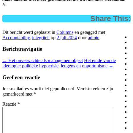
is
.
Share This:
Dit bericht werd geplaatst in
Columns
en getagged met
Accountability
,
integriteit
op
2 juli 2024
door
admin
.
Berichtnavigatie
←
Het onverwachte als managementobject
Het einde van de
ideologie: politieke hypocrisie, leugens en opportunisme
→
Geef een reactie
Je e-mailadres wordt niet gepubliceerd.
Vereiste velden zijn
gemarkeerd met
*
Reactie
*