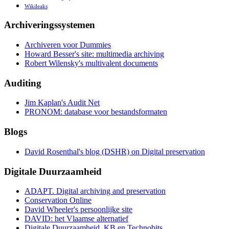
Wikileaks
Archiveringssystemen
Archiveren voor Dummies
Howard Besser's site: multimedia archiving
Robert Wilensky's multivalent documents
Auditing
Jim Kaplan's Audit Net
PRONOM: database voor bestandsformaten
Blogs
David Rosenthal's blog (DSHR) on Digital preservation
Digitale Duurzaamheid
ADAPT. Digital archiving and preservation
Conservation Online
David Wheeler's persoonlijke site
DAVID: het Vlaamse alternatief
Digitale Duurzaamheid, KB en Technobits