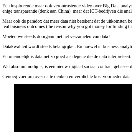
Een inspirerende maar ook verontrustende video over Big Data analyse 
enige transparantie (denk aan China), maar dat ICT-bedrijven die ana
Maar ook de paradox dat meer data niet betekent dat de uitkomsten beter 
real business outcomes (the reason why you got money for funding the col
Moeten we steeds doorgaan met het verzamelen van data?
Datakwaliteit wordt steeds belangrijker. En hoewel in business analytics
En uiteindelijk is data net zo goed als degene die de data interpreteert.
Wat absoluut nodig is, is een nieuw digitaal sociaal contract gebaseer
Genoeg voer om over na te denken en verplichte kost voor ieder data s