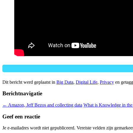
Dit bericht werd geplaatst in
Big Data
,
Digital Life
,
Privacy
en getag
Berichtnavigatie
←
Amazon, Jeff Bezos and collecting data
What is Knowledge in the
Geef een reactie
Je e-mailadres wordt niet gepubliceerd.
Vereiste velden zijn gemarke