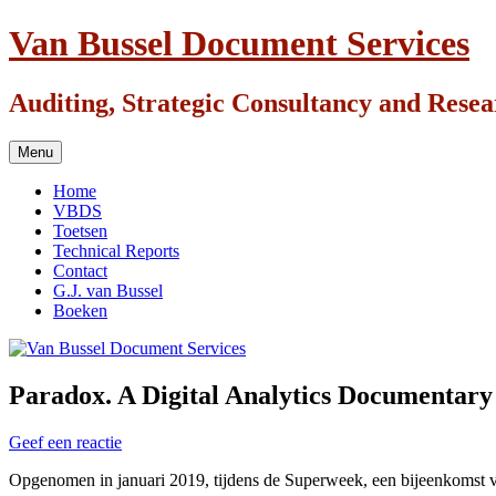
Ga
Van Bussel Document Services
naar
de
inhoud
Auditing, Strategic Consultancy and Rese
Menu
Home
VBDS
Toetsen
Technical Reports
Contact
G.J. van Bussel
Boeken
Paradox. A Digital Analytics Documentary
Geef een reactie
Opgenomen in januari 2019, tijdens de Superweek, een bijeenkomst va