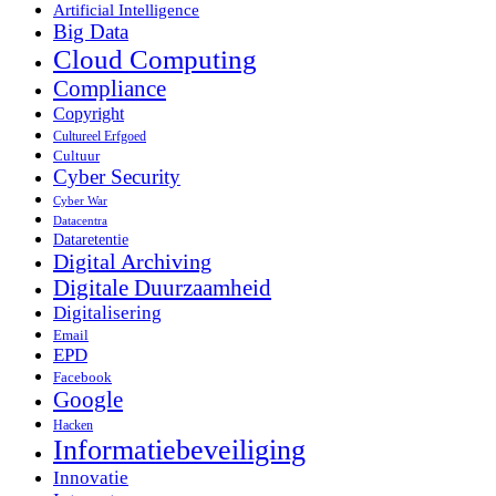
Artificial Intelligence
Big Data
Cloud Computing
Compliance
Copyright
Cultureel Erfgoed
Cultuur
Cyber Security
Cyber War
Datacentra
Dataretentie
Digital Archiving
Digitale Duurzaamheid
Digitalisering
Email
EPD
Facebook
Google
Hacken
Informatiebeveiliging
Innovatie