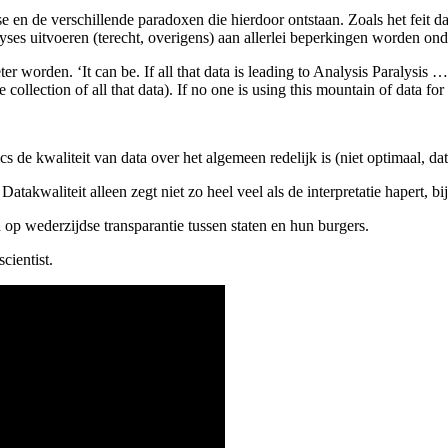
en de verschillende paradoxen die hierdoor ontstaan. Zoals het feit dat
lyses uitvoeren (terecht, overigens) aan allerlei beperkingen worden o
worden. ‘It can be. If all that data is leading to Analysis Paralysis … or 
lection of all that data). If no one is using this mountain of data for so
 de kwaliteit van data over het algemeen redelijk is (niet optimaal, dat 
 Datakwaliteit alleen zegt niet zo heel veel als de interpretatie hapert, bi
d op wederzijdse transparantie tussen staten en hun burgers.
cientist.