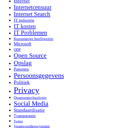
Internet
Internetcensuur
Internet Search
IT industrie
IT kosten
IT Problemen
Kunstmatige Intelligentie
Microsoft
ODF
Open Source
Opslag
Patenten
Persoonsgegevens
Politiek
Privacy
Quantumtechnologie
Social Media
Standaardisatie
Transparantie
Twitter
Verantwoordingssystemen