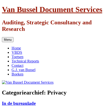
Ga
Van Bussel Document Services
naar
de
inhoud
Auditing, Strategic Consultancy and
Research
Menu
Home
VBDS
Toetsen
Technical Reports
Contact
G.J. van Bussel
Boeken
Categoriearchief:
Privacy
In de bureaulade