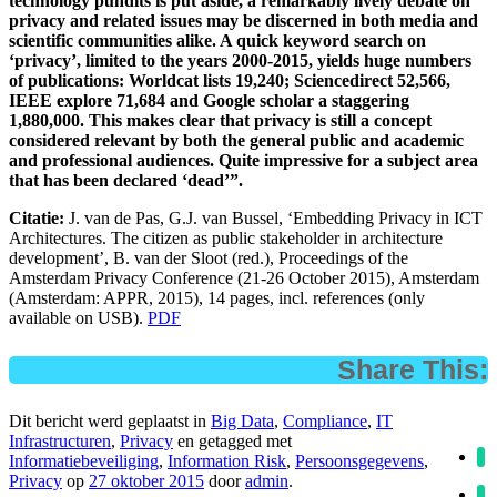
technology pundits is put aside, a remarkably lively debate on
privacy and related issues may be discerned in both media and
scientific communities alike. A quick keyword search on
‘privacy’, limited to the years 2000-2015, yields huge numbers
of publications: Worldcat lists 19,240; Sciencedirect 52,566,
IEEE explore 71,684 and Google scholar a staggering
1,880,000. This makes clear that privacy is still a concept
considered relevant by both the general public and academic
and professional audiences. Quite impressive for a subject area
that has been declared ‘dead’”.
Citatie:
J. van de Pas, G.J. van Bussel, ‘Embedding Privacy in ICT
Architectures. The citizen as public stakeholder in architecture
development’, B. van der Sloot (red.), Proceedings of the
Amsterdam Privacy Conference (21-26 October 2015), Amsterdam
(Amsterdam: APPR, 2015), 14 pages, incl. references (only
available on USB).
PDF
Share This:
Dit bericht werd geplaatst in
Big Data
,
Compliance
,
IT
Infrastructuren
,
Privacy
en getagged met
Informatiebeveiliging
,
Information Risk
,
Persoonsgegevens
,
Privacy
op
27 oktober 2015
door
admin
.