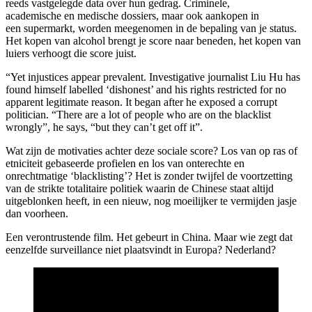
reeds vastgelegde data over hun gedrag. Criminele,
academische en medische dossiers, maar ook aankopen in
een supermarkt, worden meegenomen in de bepaling van je status.
Het kopen van alcohol brengt je score naar beneden, het kopen van
luiers verhoogt die score juist.
“Yet injustices appear prevalent. Investigative journalist Liu Hu has
found himself labelled ‘dishonest’ and his rights restricted for no
apparent legitimate reason. It began after he exposed a corrupt
politician. “There are a lot of people who are on the blacklist
wrongly”, he says, “but they can’t get off it”.
Wat zijn de motivaties achter deze sociale score? Los van op ras of
etniciteit gebaseerde profielen en los van onterechte en
onrechtmatige ‘blacklisting’? Het is zonder twijfel de voortzetting
van de strikte totalitaire politiek waarin de Chinese staat altijd
uitgeblonken heeft, in een nieuw, nog moeilijker te vermijden jasje
dan voorheen.
Een verontrustende film. Het gebeurt in China. Maar wie zegt dat
eenzelfde surveillance niet plaatsvindt in Europa? Nederland?