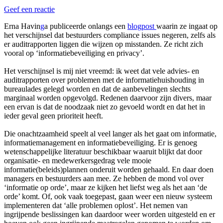
Geef een reactie
Erna Havin
g
a publiceerde onlangs een
blogpost
waarin ze ingaat op
het verschijnsel dat bestuurders compliance issues negeren, zelfs als
er auditrapporten liggen die wijzen op misstanden. Ze richt zich
vooral op ‘informatiebeveiliging en privacy’.
Het verschijnsel is mij niet vreemd: ik weet dat vele advies- en
auditrapporten over problemen met de informatiehuishouding in
bureaulades gelegd worden en dat de aanbevelingen slechts
marginaal worden opgevolgd. Redenen daarvoor zijn divers, maar
een ervan is dat de noodzaak niet zo gevoeld wordt en dat het in
ieder geval geen prioriteit heeft.
Die onachtzaamheid speelt al veel langer als het gaat om informatie,
informatiemanagement en informatiebeveiliging. Er is genoeg
wetenschappelijke literatuur beschikbaar waaruit blijkt dat door
organisatie- en medewerkersgedrag vele mooie
informatie(beleids)plannen onderuit worden gehaald. En daar doen
managers en bestuurders aan mee. Ze hebben de mond vol over
‘informatie op orde’, maar ze kijken het liefst weg als het aan ‘de
orde’ komt. Of, ook vaak toegepast, gaan weer een nieuw systeem
implementeren dat ‘alle problemen oplost’. Het nemen van
ingrijpende beslissingen kan daardoor weer worden uitgesteld en er