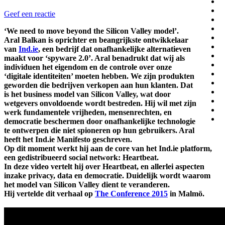
Geef een reactie
‘We need to move beyond the Silicon Valley model’.
Aral Balkan is oprichter en beangrijkste ontwikkelaar
van
Ind.ie
, een bedrijf dat onafhankelijke alternatieven
maakt voor ‘spyware 2.0’. Aral benadrukt dat wij als
individuen het eigendom en de controle over onze
‘digitale identiteiten’ moeten hebben. We zijn produkten
geworden die bedrijven verkopen aan hun klanten. Dat
is het business model van Silicon Valley, wat door
wetgevers onvoldoende wordt bestreden. Hij wil met zijn
werk fundamentele vrijheden, mensenrechten, en
democratie beschermen door onafhankelijke technologie
te ontwerpen die niet spioneren op hun gebruikers. Aral
heeft het Ind.ie Manifesto geschreven.
Op dit moment werkt hij aan de core van het Ind.ie platform,
een gedistribueerd social network: Heartbeat.
In deze video vertelt hij over Heartbeat, en allerlei aspecten
inzake privacy, data en democratie. Duidelijk wordt waarom
het model van Silicon Valley dient te veranderen.
Hij vertelde dit verhaal op
The Conference 2015
in Malmö.