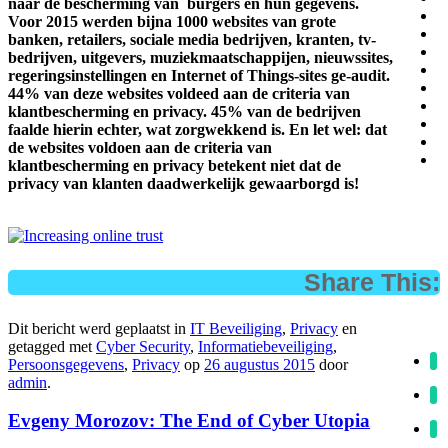
naar de bescherming van burgers en hun gegevens.
Voor 2015 werden bijna 1000 websites van grote
banken, retailers, sociale media bedrijven, kranten, tv-
bedrijven, uitgevers, muziekmaatschappijen, nieuwssites,
regeringsinstellingen en Internet of Things-sites ge-audit.
44% van deze websites voldeed aan de criteria van
klantbescherming en privacy. 45% van de bedrijven
faalde hierin echter, wat zorgwekkend is. En let wel: dat
de websites voldoen aan de criteria van
klantbescherming en privacy betekent niet dat de
privacy van klanten daadwerkelijk gewaarborgd is!
Share This:
Dit bericht werd geplaatst in
IT Beveiliging
,
Privacy
en
getagged met
Cyber Security
,
Informatiebeveiliging
,
Persoonsgegevens
,
Privacy
op
26 augustus 2015
door
admin
.
Evgeny Morozov: The End of Cyber Utopia