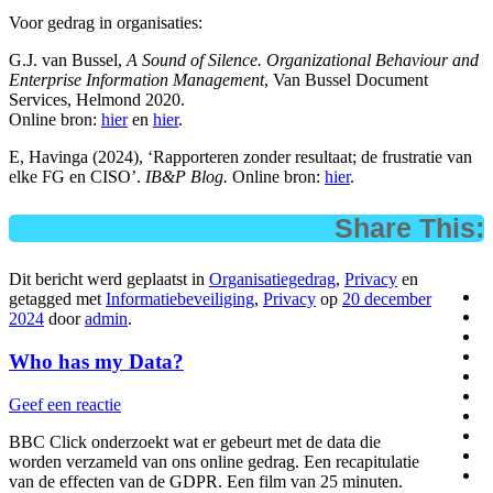
Voor gedrag in organisaties:
G.J. van Bussel,
A Sound of Silence. Organizational Behaviour and
Enterprise Information Management
, Van Bussel Document
Services, Helmond 2020.
Online bron:
hier
en
hier
.
E, Havinga (2024), ‘Rapporteren zonder resultaat; de frustratie van
elke FG en CISO’.
IB&P Blog.
Online bron:
hier
.
Share This:
Dit bericht werd geplaatst in
Organisatiegedrag
,
Privacy
en
getagged met
Informatiebeveiliging
,
Privacy
op
20 december
2024
door
admin
.
Who has my Data?
Geef een reactie
BBC Click onderzoekt wat er gebeurt met de data die
worden verzameld van ons online gedrag. Een recapitulatie
van de effecten van de GDPR. Een film van 25 minuten.