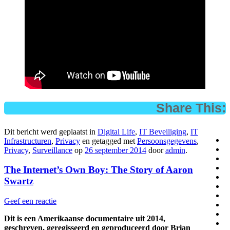
Share This:
Dit bericht werd geplaatst in
Digital Life
,
IT Beveiliging
,
IT
Infrastructuren
,
Privacy
en getagged met
Persoonsgegevens
,
Privacy
,
Surveillance
op
26 september 2014
door
admin
.
The Internet’s Own Boy: The Story of Aaron
Swartz
Geef een reactie
Dit is een Amerikaanse documentaire uit 2014,
geschreven, geregisseerd en geproduceerd door Brian