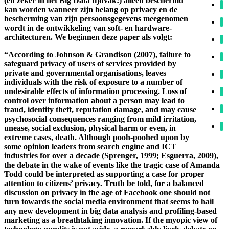
(en zeker in het Big Data tijdvak!) alleen beschermd
kan worden wanneer zijn belang op privacy en de
bescherming van zijn persoonsgegevens meegenomen
wordt in de ontwikkeling van soft- en hardware-
architecturen. We beginnen deze paper als volgt:
“According to Johnson & Grandison (2007), failure to
safeguard privacy of users of services provided by
private and governmental organisations, leaves
individuals with the risk of exposure to a number of
undesirable effects of information processing. Loss of
control over information about a person may lead to
fraud, identity theft, reputation damage, and may cause
psychosocial consequences ranging from mild irritation,
unease, social exclusion, physical harm or even, in
extreme cases, death. Although pooh-poohed upon by
some opinion leaders from search engine and ICT
industries for over a decade (Sprenger, 1999; Esguerra, 2009),
the debate in the wake of events like the tragic case of Amanda
Todd could be interpreted as supporting a case for proper
attention to citizens’ privacy. Truth be told, for a balanced
discussion on privacy in the age of Facebook one should not
turn towards the social media environment that seems to hail
any new development in big data analysis and profiling-based
marketing as a breathtaking innovation. If the myopic view of