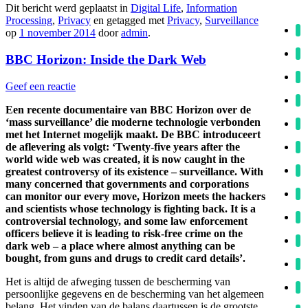
Dit bericht werd geplaatst in
Digital Life
,
Information
Processing
,
Privacy
en getagged met
Privacy
,
Surveillance
op
1 november 2014
door
admin
.
BBC Horizon: Inside the Dark Web
Geef een reactie
Een recente documentaire van BBC Horizon over de
‘mass surveillance’ die moderne technologie verbonden
met het Internet mogelijk maakt. De BBC introduceert
de aflevering als volgt: ‘Twenty-five years after the
world wide web was created, it is now caught in the
greatest controversy of its existence – surveillance. With
many concerned that governments and corporations
can monitor our every move, Horizon meets the hackers
and scientists whose technology is fighting back. It is a
controversial technology, and some law enforcement
officers believe it is leading to risk-free crime on the
dark web – a place where almost anything can be
bought, from guns and drugs to credit card details’.
Het is altijd de afweging tussen de bescherming van
persoonlijke gegevens en de bescherming van het algemeen
belang. Het vinden van de balans daartussen is de grootste