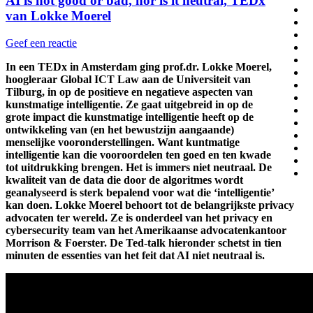
AI is not good or bad, nor is it neutral, TEDx
van Lokke Moerel
Geef een reactie
In een TEDx in Amsterdam ging prof.dr. Lokke Moerel,
hoogleraar Global ICT Law aan de Universiteit van
Tilburg, in op de positieve en negatieve aspecten van
kunstmatige intelligentie. Ze gaat uitgebreid in op de
grote impact die kunstmatige intelligentie heeft op de
ontwikkeling van (en het bewustzijn aangaande)
menselijke vooronderstellingen. Want kuntmatige
intelligentie kan die vooroordelen ten goed en ten kwade
tot uitdrukking brengen. Het is immers niet neutraal. De
kwaliteit van de data die door de algoritmes wordt
geanalyseerd is sterk bepalend voor wat die ‘intelligentie’
kan doen. Lokke Moerel behoort tot de belangrijkste privacy
advocaten ter wereld. Ze is onderdeel van het privacy en
cybersecurity team van het Amerikaanse advocatenkantoor
Morrison & Foerster. De Ted-talk hieronder schetst in tien
minuten de essenties van het feit dat AI niet neutraal is.