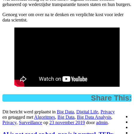
gebaseerd op wederzijdse transparantie tussen staten en hun burgers.
Genoeg voer om over na te denken en verplichte kost voor ieder
data scientist.
Share This:
Dit bericht werd geplaatst in
Big Data
,
Digital Life
,
Privacy
en getagged met
Algoritmes
,
Big Data
,
Big Data Analysis
,
Privacy
,
Surveillance
op
23 november 2019
door
admin
.