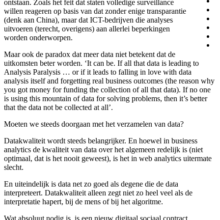
ontstaan. Zoals het feit dat staten volledige surveillance
willen reageren op basis van dat zonder enige transparantie
(denk aan China), maar dat ICT-bedrijven die analyses
uitvoeren (terecht, overigens) aan allerlei beperkingen
worden onderworpen.
Maar ook de paradox dat meer data niet betekent dat de
uitkomsten beter worden. ‘It can be. If all that data is leading to
Analysis Paralysis … or if it leads to falling in love with data
analysis itself and forgetting real business outcomes (the reason why
you got money for funding the collection of all that data). If no one
is using this mountain of data for solving problems, then it’s better
that the data not be collected at all’.
Moeten we steeds doorgaan met het verzamelen van data?
Datakwaliteit wordt steeds belangrijker. En hoewel in business
analytics de kwaliteit van data over het algemeen redelijk is (niet
optimaal, dat is het nooit geweest), is het in web analytics uitermate
slecht.
En uiteindelijk is data net zo goed als degene die de data
interpreteert. Datakwaliteit alleen zegt niet zo heel veel als de
interpretatie hapert, bij de mens of bij het algoritme.
Wat absoluut nodig is, is een nieuw digitaal sociaal contract