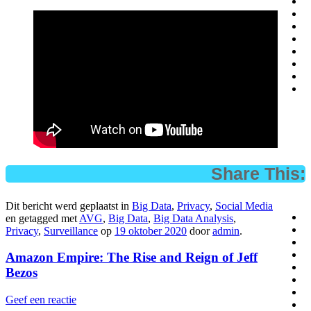
Share This:
Dit bericht werd geplaatst in
Big Data
,
Privacy
,
Social Media
en getagged met
AVG
,
Big Data
,
Big Data Analysis
,
Privacy
,
Surveillance
op
19 oktober 2020
door
admin
.
Amazon Empire: The Rise and Reign of Jeff
Bezos
Geef een reactie