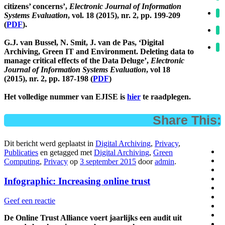
citizens’ concerns’,
Electronic Journal of Information
Systems Evaluation
, vol. 18 (2015), nr. 2, pp. 199-209
(
PDF
).
G.J. van Bussel, N. Smit, J. van de Pas, ‘Digital
Archiving, Green IT and Environment. Deleting data to
manage critical effects of the Data Deluge’,
Electronic
Journal of Information Systems Evaluation
, vol 18
(2015), nr. 2, pp. 187-198 (
PDF
)
Het volledige nummer van EJISE is
hier
te raadplegen.
Share This:
Dit bericht werd geplaatst in
Digital Archiving
,
Privacy
,
Publicaties
en getagged met
Digital Archiving
,
Green
Computing
,
Privacy
op
3 september 2015
door
admin
.
Infographic: Increasing online trust
Geef een reactie
De Online Trust Alliance voert jaarlijks een audit uit