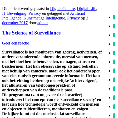
Dit bericht werd geplaatst in
Digital Culture
,
Digital Life
,
IT Beveiliging
,
Privacy
en getagged met
Artificial
Intelligence
,
Kunstmatige Intelligentie
,
Privacy
op
3
december 2017
door
admin
.
The Science of Surveillance
Geef een reactie
Surveillance is het monitoren van gedrag, activiteiten, of
andere veranderende informatie, meestal van mensen,
met het doel hen te beïnvloeden, managen, sturen en
beschermen. Het kan obeservatie op afstand betreffen
met behulp van camera’s, maar ook het onderscheppen
van electronisch gecommuniceerde informatie. Het kan
ook betrekking hebben op menselijke ‘achtervolgers’,
het afluisteren van telefoongesprekken of
onderscheppen van de traditionele post.
Dit programma (van ongeveer drie kwartier)
introduceert het concept van de ‘surveillance society’ en
laat zien hoe technologie wordt ontwikkeld om mensen
en objecten te identificeren, monitoren en volgen.
De kijker komt tot de conclusie dat surveillance