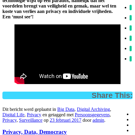
technologie wijst op een paradox, namelijk dat het
voordelen brengt van veiligheid en gemak, maar wel ten
koste van verlies aan privacy en individuele vrijheden.
Een ‘must see’!
Share This:
Dit bericht werd geplaatst in
Big Data
,
Digital Archiving
,
Digital Life
,
Privacy
en getagged met
Persoonsgegevens
,
Privacy
,
Surveillance
op
23 februari 2017
door
admin
.
Privacy, Data, Democracy