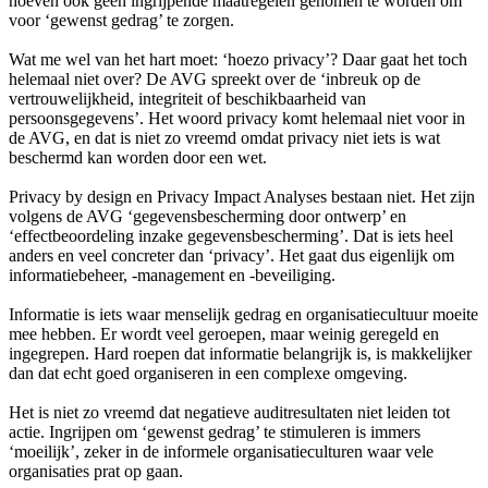
hoeven ook geen ingrijpende maatregelen genomen te worden om
voor ‘gewenst gedrag’ te zorgen.
Wat me wel van het hart moet: ‘hoezo privacy’? Daar gaat het toch
helemaal niet over? De AVG spreekt over de ‘inbreuk op de
vertrouwelijkheid, integriteit of beschikbaarheid van
persoonsgegevens’. Het woord privacy komt helemaal niet voor in
de AVG, en dat is niet zo vreemd omdat privacy niet iets is wat
beschermd kan worden door een wet.
Privacy by design en Privacy Impact Analyses bestaan niet. Het zijn
volgens de AVG ‘gegevensbescherming door ontwerp’ en
‘effectbeoordeling inzake gegevensbescherming’. Dat is iets heel
anders en veel concreter dan ‘privacy’. Het gaat dus eigenlijk om
informatiebeheer, -management en -beveiliging.
Informatie is iets waar menselijk gedrag en organisatiecultuur moeite
mee hebben. Er wordt veel geroepen, maar weinig geregeld en
ingegrepen. Hard roepen dat informatie belangrijk is, is makkelijker
dan dat echt goed organiseren in een complexe omgeving.
Het is niet zo vreemd dat negatieve auditresultaten niet leiden tot
actie. Ingrijpen om ‘gewenst gedrag’ te stimuleren is immers
‘moeilijk’, zeker in de informele organisatieculturen waar vele
organisaties prat op gaan.